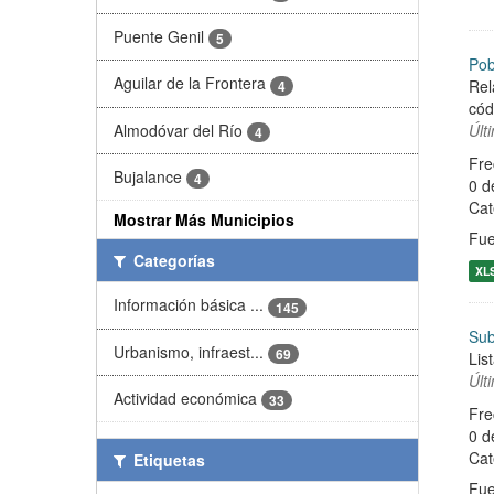
Puente Genil
5
Pob
Aguilar de la Frontera
Rel
4
cód
Almodóvar del Río
Últ
4
Fre
Bujalance
4
0 d
Cat
Mostrar Más Municipios
Fue
Categorías
XL
Información básica ...
145
Sub
Urbanismo, infraest...
69
Lis
Últ
Actividad económica
33
Fre
0 d
Cat
Etiquetas
Fue