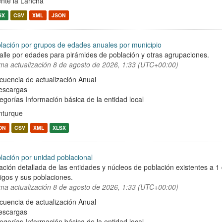
nte la Lancha
SX
CSV
XML
JSON
lación por grupos de edades anuales por municipio
alle por edades para pirámides de población y otras agrupaciones.
ima actualización
8 de agosto de 2026, 1:33 (UTC+00:00)
cuencia de actualización Anual
escargas
egorías
Información básica de la entidad local
turque
ON
CSV
XML
XLSX
lación por unidad poblacional
ación detallada de las entidades y núcleos de población existentes a 1
igos y sus poblaciones.
ima actualización
8 de agosto de 2026, 1:33 (UTC+00:00)
cuencia de actualización Anual
escargas
egorías
Información básica de la entidad local