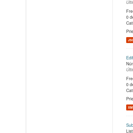
Últ
Fre
0 d
Cat
Pri
JS
Edi
Núm
Últ
Fre
0 d
Cat
Pri
XM
Sub
Lis