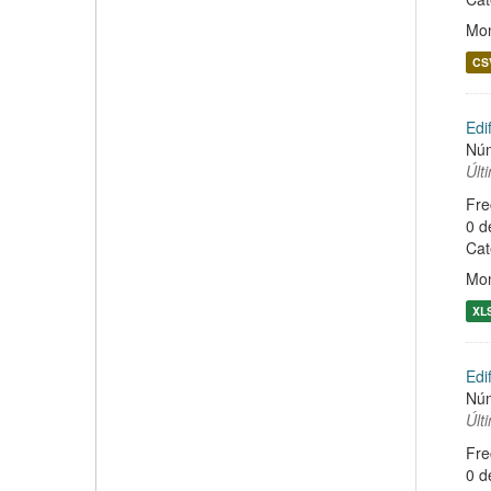
Mon
CS
Edi
Núm
Últ
Fre
0 d
Cat
Mon
XL
Edi
Núm
Últ
Fre
0 d