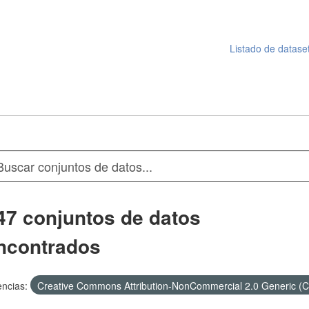
Listado de datase
47 conjuntos de datos
ncontrados
encias:
Creative Commons Attribution-NonCommercial 2.0 Generic (