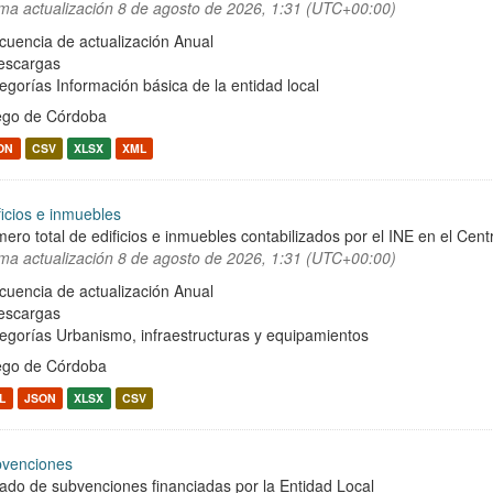
ima actualización
8 de agosto de 2026, 1:31 (UTC+00:00)
cuencia de actualización Anual
escargas
egorías
Información básica de la entidad local
ego de Córdoba
ON
CSV
XLSX
XML
ficios e inmuebles
ero total de edificios e inmuebles contabilizados por el INE en el Cent
ima actualización
8 de agosto de 2026, 1:31 (UTC+00:00)
cuencia de actualización Anual
escargas
egorías
Urbanismo, infraestructuras y equipamientos
ego de Córdoba
L
JSON
XLSX
CSV
venciones
tado de subvenciones financiadas por la Entidad Local