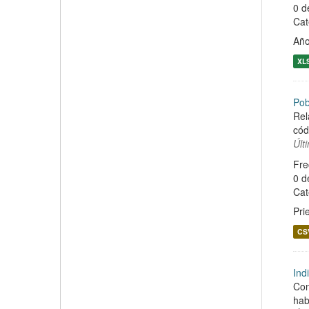
0 d
Cat
Año
XL
Pob
Rel
cód
Últ
Fre
0 d
Cat
Pri
CS
Ind
Con
hab