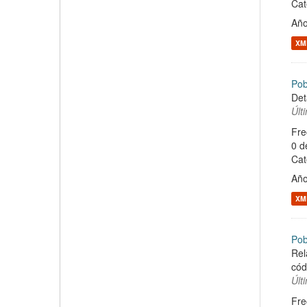
Cat
Año
XM
Pob
Det
Últ
Fre
0 d
Cat
Año
XM
Pob
Rel
cód
Últ
Fre