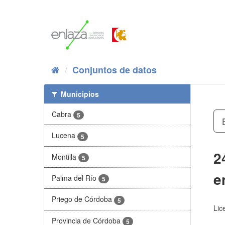
Ir
al
contenido
Conjuntos de datos
Municipios
Cabra
5
Lucena
5
2
Montilla
5
e
Palma del Río
5
Priego de Córdoba
5
Lic
Provincia de Córdoba
5