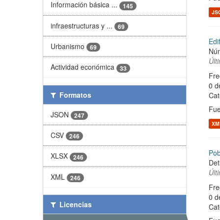
Información básica ...
145
JS
infraestructuras y ...
69
Edi
Urbanismo
69
Núm
Últ
Actividad económica
33
Fre
0 d
Formatos
Cat
Fue
JSON
247
XM
CSV
246
Pob
XLSX
246
Det
Últ
XML
246
Fre
0 d
Licencias
Cat