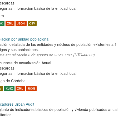
escargas
egorías
Información básica de la entidad local
ra
SX
XML
JSON
CSV
lación por unidad poblacional
ación detallada de las entidades y núcleos de población existentes a 1
igos y sus poblaciones.
ima actualización
8 de agosto de 2026, 1:31 (UTC+00:00)
cuencia de actualización Anual
escargas
egorías
Información básica de la entidad local
ego de Córdoba
V
XLSX
XML
JSON
icadores Urban Audit
junto de indicadores básicos de población y vivienda publicados anu
itantes