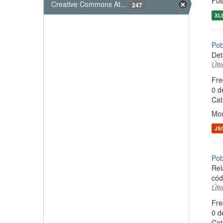
Fue
Creative Commons At...
247
XL
Pob
Det
Últ
Fre
0 d
Cat
Mon
JS
Pob
Rel
cód
Últ
Fre
0 d
Cat