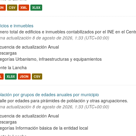
ON
CSV
XML
XLSX
ficios e inmuebles
ero total de edificios e inmuebles contabilizados por el INE en el Cent
ima actualización
8 de agosto de 2026, 1:33 (UTC+00:00)
cuencia de actualización Anual
escargas
egorías
Urbanismo, infraestructuras y equipamientos
nte la Lancha
L
XLSX
JSON
CSV
lación por grupos de edades anuales por municipio
alle por edades para pirámides de población y otras agrupaciones.
ima actualización
8 de agosto de 2026, 1:33 (UTC+00:00)
cuencia de actualización Anual
escargas
egorías
Información básica de la entidad local