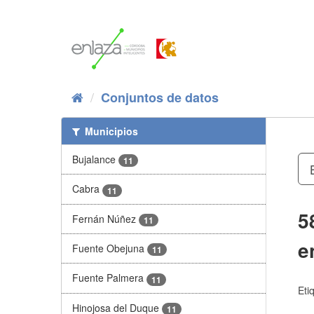
Ir
al
contenido
Conjuntos de datos
Municipios
Bujalance
11
Cabra
11
5
Fernán Núñez
11
e
Fuente Obejuna
11
Fuente Palmera
11
Eti
Hinojosa del Duque
11