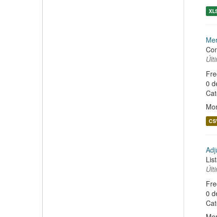
XL
Mer
Con
Últ
Fre
0 d
Cat
Mon
CS
Adj
Lis
Últ
Fre
0 d
Cat
Mon