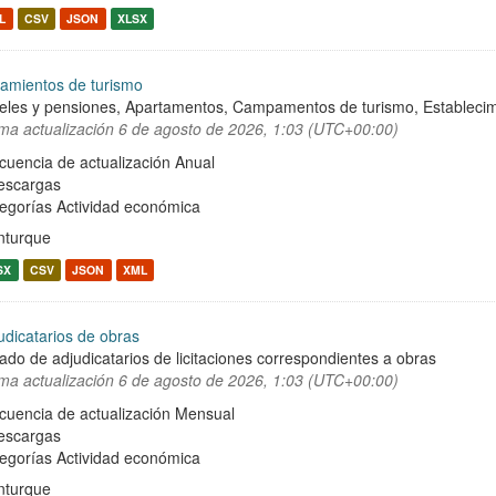
L
CSV
JSON
XLSX
jamientos de turismo
eles y pensiones, Apartamentos, Campamentos de turismo, Establecimien
ima actualización
6 de agosto de 2026, 1:03 (UTC+00:00)
cuencia de actualización Anual
escargas
egorías
Actividad económica
turque
SX
CSV
JSON
XML
udicatarios de obras
tado de adjudicatarios de licitaciones correspondientes a obras
ima actualización
6 de agosto de 2026, 1:03 (UTC+00:00)
cuencia de actualización Mensual
escargas
egorías
Actividad económica
turque