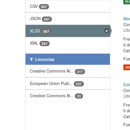
XL
CSV
587
JSON
Mer
587
Con
Últ
XLSX
587
Fre
XML
587
0 d
Cat
Fue
Licencias
JS
Creative Commons At...
317
European Union Publ...
237
Est
Con
Creative Commons At...
Últ
33
Fre
0 d
Cat
Fue