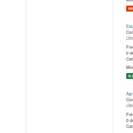
XM
Est
Con
Últ
Fre
0 d
Cat
Mon
XL
Agr
Con
Últ
Fre
0 d
Cat