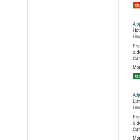
XM
Alo
Hot
Últ
Fre
0 d
Cat
Mon
XL
Adj
Lis
Últ
Fre
0 d
Cat
Mon