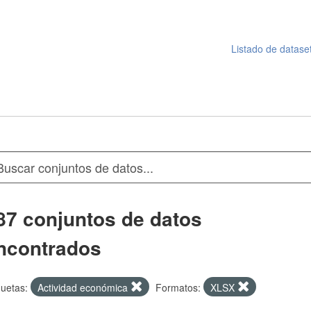
Listado de datase
87 conjuntos de datos
ncontrados
quetas:
Actividad económica
Formatos:
XLSX