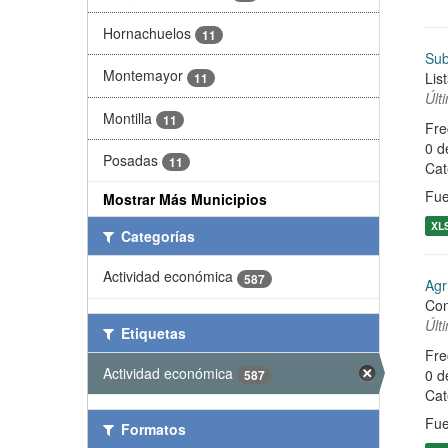
Hornachuelos
11
Sub
Montemayor
Lis
11
Últ
Montilla
11
Fre
0 d
Posadas
11
Cat
Fue
Mostrar Más Municipios
XL
Categorías
Actividad económica
587
Agr
Con
Últ
Etiquetas
Fre
Actividad económica
0 d
587
Cat
Fue
Formatos