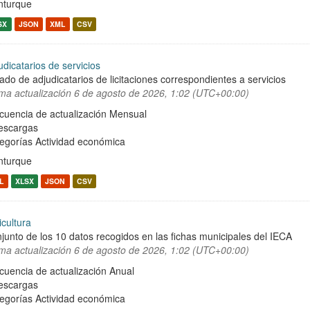
turque
SX
JSON
XML
CSV
udicatarios de servicios
tado de adjudicatarios de licitaciones correspondientes a servicios
ima actualización
6 de agosto de 2026, 1:02 (UTC+00:00)
cuencia de actualización Mensual
escargas
egorías
Actividad económica
turque
L
XLSX
JSON
CSV
icultura
junto de los 10 datos recogidos en las fichas municipales del IECA
ima actualización
6 de agosto de 2026, 1:02 (UTC+00:00)
cuencia de actualización Anual
escargas
egorías
Actividad económica