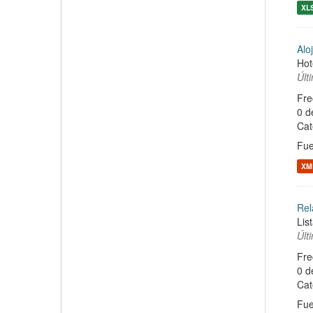
XL
Alo
Hot
Últ
Fre
0 d
Cat
Fue
XM
Rel
Lis
Últ
Fre
0 d
Cat
Fue