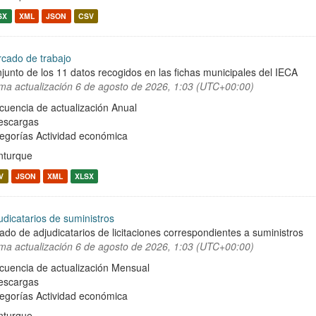
SX
XML
JSON
CSV
cado de trabajo
junto de los 11 datos recogidos en las fichas municipales del IECA
ima actualización
6 de agosto de 2026, 1:03 (UTC+00:00)
cuencia de actualización Anual
escargas
egorías
Actividad económica
turque
V
JSON
XML
XLSX
udicatarios de suministros
tado de adjudicatarios de licitaciones correspondientes a suministros
ima actualización
6 de agosto de 2026, 1:03 (UTC+00:00)
cuencia de actualización Mensual
escargas
egorías
Actividad económica
turque