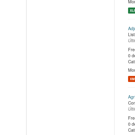
Mon
XL
Adj
Lis
Últ
Fre
0 d
Cat
Mon
XM
Agr
Con
Últ
Fre
0 d
Cat