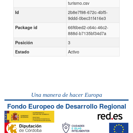
turismo.csv
Id
2b8e7f98-672c-4bf5-
9ddd-0bec31f416e3
Package id
66f6bed2-c64c-46c2-
888d-b7135bf34d7a
Posición
3
Estado
Activo
Una manera de hacer Europa
Fondo Europeo de Desarrollo Regional