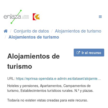
Ir
al
contenido
Cambi
Naveg
Conjunto de datos
Alojamientos de turismo
Alojamientos de turismo
Ir al recurso
Alojamientos de
turismo
URL:
https://eprinsa-opendata.e-admin.es/dataset/alojamientos-de-turismo115/resource/2b8e7f98-672c-4bf5-9ddd-0bec31f416e3/download/Alojamientos de turismo.csv
Hoteles y pensiones, Apartamentos, Campamentos de
turismo, Establecimientos turísticos rurales. N.º y plazas.
Todavía no existen vistas creadas para este recurso.