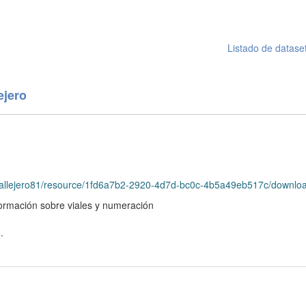
Listado de datase
ejero
/callejero81/resource/1fd6a7b2-2920-4d7d-bc0c-4b5a49eb517c/downloa
nformación sobre viales y numeración
.