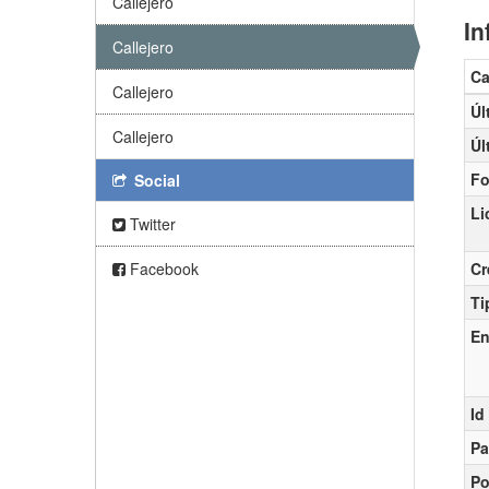
Callejero
In
Callejero
C
Callejero
Úl
Callejero
Úl
Fo
Social
Li
Twitter
Facebook
Cr
Ti
En
Id
Pa
Po