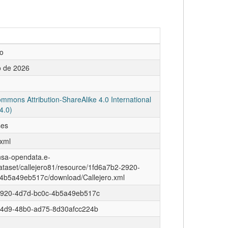
o
 de 2026
mmons Attribution-ShareAlike 4.0 International
4.0)
ses
/xml
insa-opendata.e-
ataset/callejero81/resource/1fd6a7b2-2920-
4b5a49eb517c/download/Callejero.xml
2920-4d7d-bc0c-4b5a49eb517c
d4d9-48b0-ad75-8d30afcc224b