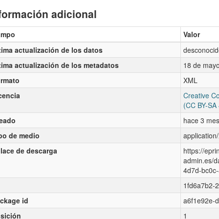
formación adicional
ampo
Valor
tima actualización de los datos
desconocid
tima actualización de los metadatos
18 de mayo
rmato
XML
cencia
Creative Co
(CC BY-SA 
eado
hace 3 me
po de medio
application
lace de descarga
https://epr
admin.es/d
4d7d-bc0c-
1fd6a7b2-
ckage id
a6f1e92e-
sición
1