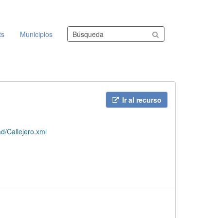
Buscar conjuntos de datos
ts
Municipios
Ir al recurso
d/Callejero.xml