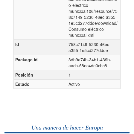
o-electrico-
municipal106/resource/75
8c7149-5230-46ec-a355-
1e5cd277ddde/download/
Consumo eléctrico
municipal.xml
Id
758c7149-5230-46ec-
a355-1e5cd277ddde
Package id
3db9a74b-34b1-439b-
aacb-68ec4de0cbc8
Posición
1
Estado
Activo
Una manera de hacer Europa