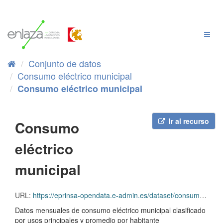
Ir
al
contenido
Cambi
Naveg
Conjunto de datos
Consumo eléctrico municipal
Consumo eléctrico municipal
Ir al recurso
Consumo
eléctrico
municipal
URL:
https://eprinsa-opendata.e-admin.es/dataset/consumo-electrico-municipal106/resource/758c7149-5230-46ec-a355-1e5cd277ddde/download/Consumo eléctrico municipal.xml
Datos mensuales de consumo eléctrico municipal clasificado
por usos principales y promedio por habitante