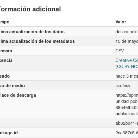
formación adicional
ampo
Valor
tima actualización de los datos
desconocid
tima actualización de los metadatos
15 de mayo
rmato
CSV
cencia
Creative C
(CC BY-NC 
eado
hace 3 me
po de medio
text/csv
lace de descarga
https://epr
unidad-pob
8854efb40c
poblacional
ab82b041-
ckage id
2ca387c5-