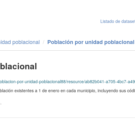
Listado de datase
idad poblacional
Población por unidad poblacional
blacional
lacion-por-unidad-poblacional88/resource/ab82b041-a705-4bc7-a497-8854efb
blación existentes a 1 de enero en cada municipio, incluyendo sus cód
.