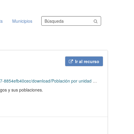
Buscar conjuntos de datos
ts
Municipios
Ir al recurso
40cec/download/Población por unidad poblacional.csv
igos y sus poblaciones.