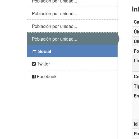
Población por unidad...
In
Población por unidad...
C
Población por unidad...
Úl
Población por unidad...
Úl
Fo
Social
Li
Twitter
Facebook
Cr
Ti
En
Id
Pa