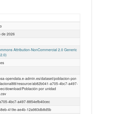
o
 de 2026
ommons Attribution-NonCommercial 2.0 Generic
2.0)
ses
insa-opendata.e-admin.es/dataset/poblacion-por-
lacional88/resource/ab82b041-a705-4bc7-a497-
ec/download/Población por unidad
.csv
a705-4bc7-a497-8854efb40cec
68eb-419e-ae4b-12a983db8d5b