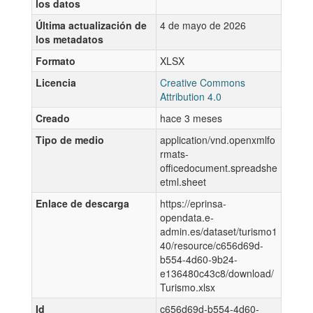
los datos
Última actualización de
4 de mayo de 2026
los metadatos
Formato
XLSX
Licencia
Creative Commons
Attribution 4.0
Creado
hace 3 meses
Tipo de medio
application/vnd.openxmlfo
rmats-
officedocument.spreadshe
etml.sheet
Enlace de descarga
https://eprinsa-
opendata.e-
admin.es/dataset/turismo1
40/resource/c656d69d-
b554-4d60-9b24-
e136480c43c8/download/
Turismo.xlsx
Id
c656d69d-b554-4d60-