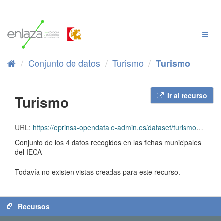
Ir
al
contenido
Cambi
Naveg
Conjunto de datos
Turismo
Turismo
Ir al recurso
Turismo
URL:
https://eprinsa-opendata.e-admin.es/dataset/turismo140/resource/c656d69d-b554-4d60-9b24-e136480c43c8/download/Turismo.xlsx
Conjunto de los 4 datos recogidos en las fichas municipales
del IECA
Todavía no existen vistas creadas para este recurso.
Recursos