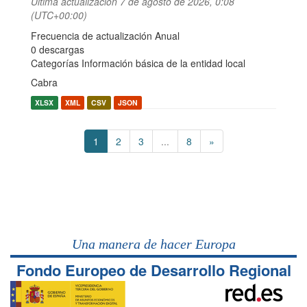
Última actualización
7 de agosto de 2026, 0:08
(UTC+00:00)
Frecuencia de actualización Anual
0 descargas
Categorías
Información básica de la entidad local
Cabra
XLSX
XML
CSV
JSON
1
2
3
...
8
»
Una manera de hacer Europa
Fondo Europeo de Desarrollo Regional