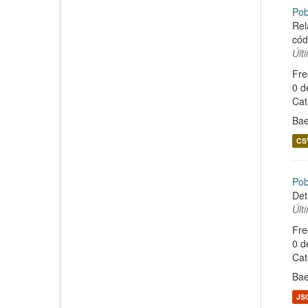
Pob
Rel
cód
Últ
Fre
0 d
Cat
Ba
CS
Pob
Det
Últ
Fre
0 d
Cat
Ba
JS