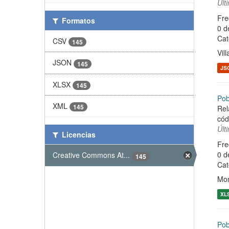
Últ
Fre
Formatos
0 d
Cat
CSV
145
Vil
JSON
145
JS
XLSX
145
Pob
XML
145
Rel
cód
Últ
Licencias
Fre
0 d
Creative Commons At...
145
Cat
Mon
XL
Pob