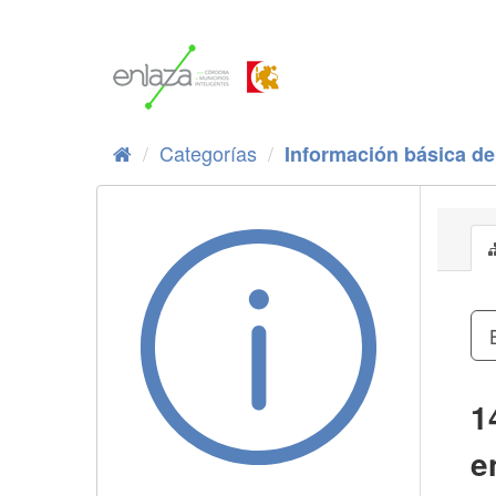
Ir
al
contenido
Categorías
Información básica de 
1
e