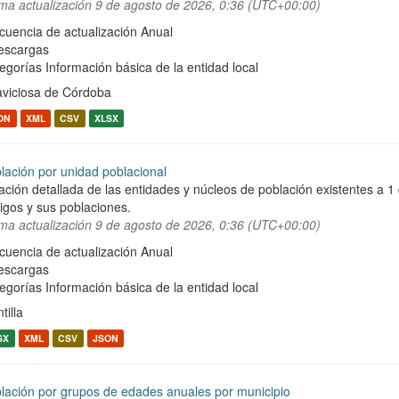
ima actualización
9 de agosto de 2026, 0:36 (UTC+00:00)
cuencia de actualización Anual
escargas
egorías
Información básica de la entidad local
laviciosa de Córdoba
ON
XML
CSV
XLSX
lación por unidad poblacional
ación detallada de las entidades y núcleos de población existentes a 1
igos y sus poblaciones.
ima actualización
9 de agosto de 2026, 0:36 (UTC+00:00)
cuencia de actualización Anual
escargas
egorías
Información básica de la entidad local
tilla
SX
XML
CSV
JSON
lación por grupos de edades anuales por municipio