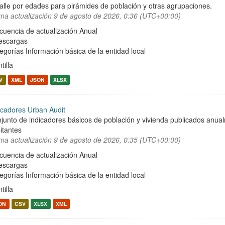
alle por edades para pirámides de población y otras agrupaciones.
ima actualización
9 de agosto de 2026, 0:36 (UTC+00:00)
cuencia de actualización Anual
escargas
egorías
Información básica de la entidad local
tilla
V
XML
JSON
XLSX
icadores Urban Audit
junto de indicadores básicos de población y vivienda publicados anu
itantes
ima actualización
9 de agosto de 2026, 0:35 (UTC+00:00)
cuencia de actualización Anual
escargas
egorías
Información básica de la entidad local
tilla
ON
CSV
XLSX
XML