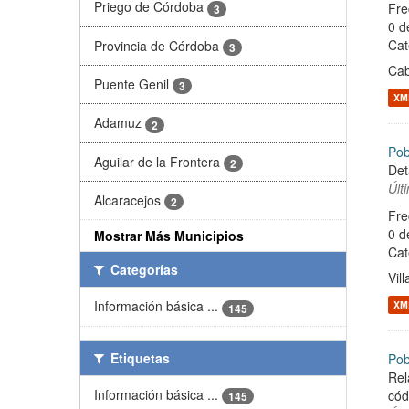
Priego de Córdoba
Fre
3
0 d
Cat
Provincia de Córdoba
3
Ca
Puente Genil
3
XM
Adamuz
2
Pob
Aguilar de la Frontera
2
Det
Últ
Alcaracejos
2
Fre
0 d
Mostrar Más Municipios
Cat
Categorías
Vil
Información básica ...
XM
145
Etiquetas
Pob
Rel
Información básica ...
cód
145