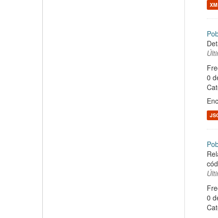
XM
Pob
Det
Últ
Fre
0 d
Cat
Enc
JS
Pob
Rel
cód
Últ
Fre
0 d
Cat