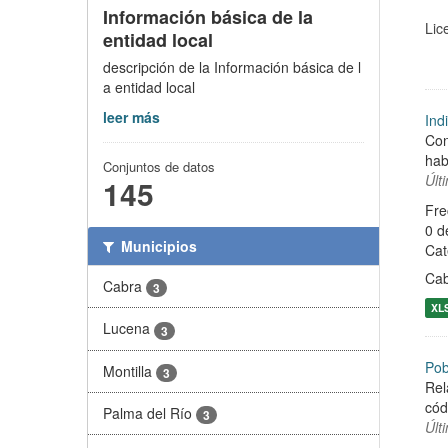
Información básica de la
Lic
entidad local
descripción de la Información básica de l
a entidad local
leer más
Ind
Con
hab
Conjuntos de datos
Últ
145
Fre
0 d
Municipios
Cat
Ca
Cabra
3
XL
Lucena
3
Pob
Montilla
3
Rel
cód
Palma del Río
3
Últ