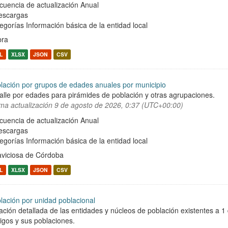
cuencia de actualización Anual
escargas
egorías
Información básica de la entidad local
bra
L
XLSX
JSON
CSV
lación por grupos de edades anuales por municipio
alle por edades para pirámides de población y otras agrupaciones.
ima actualización
9 de agosto de 2026, 0:37 (UTC+00:00)
cuencia de actualización Anual
escargas
egorías
Información básica de la entidad local
laviciosa de Córdoba
L
XLSX
JSON
CSV
lación por unidad poblacional
ación detallada de las entidades y núcleos de población existentes a 1
igos y sus poblaciones.