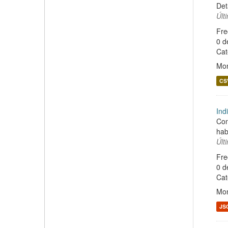
Det
Últ
Fre
0 d
Cat
Mon
CS
Ind
Con
hab
Últ
Fre
0 d
Cat
Mon
JS