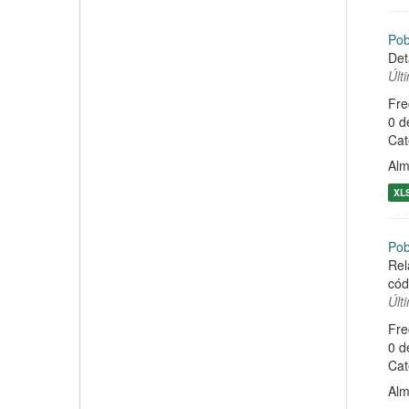
Pob
Det
Últ
Fre
0 d
Cat
Alm
XL
Pob
Rel
cód
Últ
Fre
0 d
Cat
Alm