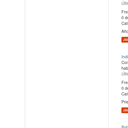
Últ
Fre
0 d
Cat
Año
JS
Ind
Con
hab
Últ
Fre
0 d
Cat
Pri
JS
Pob