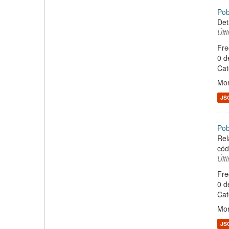
Pob
Det
Últ
Fre
0 d
Cat
Mor
JS
Pob
Rel
cód
Últ
Fre
0 d
Cat
Mor
JS