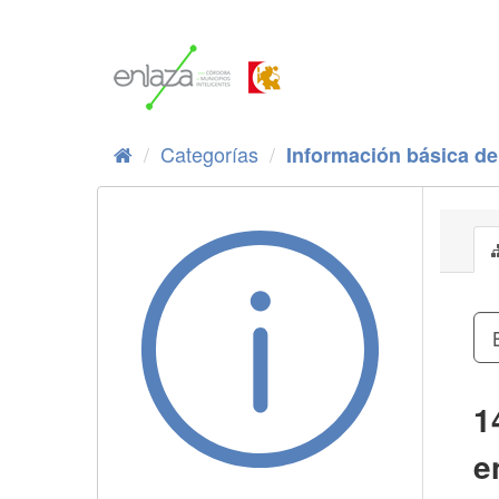
Ir
al
contenido
Categorías
Información básica de 
1
e