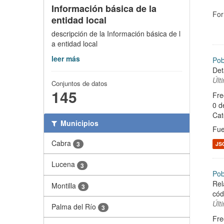
Información básica de la
For
entidad local
descripción de la Información básica de l
a entidad local
leer más
Pob
Det
Últ
Conjuntos de datos
145
Fre
0 d
Cat
Municipios
Fue
Cabra
3
JS
Lucena
3
Pob
Rel
Montilla
3
cód
Últ
Palma del Río
3
Fre