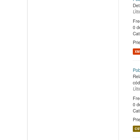
Det
Últ
Fre
0 d
Cat
Pri
XM
Pob
Rel
cód
Últ
Fre
0 d
Cat
Pri
CS