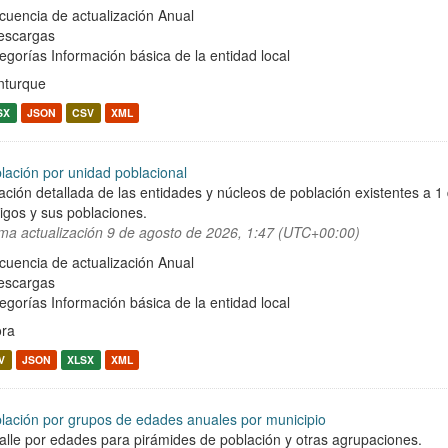
cuencia de actualización Anual
escargas
egorías
Información básica de la entidad local
turque
SX
JSON
CSV
XML
lación por unidad poblacional
ación detallada de las entidades y núcleos de población existentes a 1
igos y sus poblaciones.
ima actualización
9 de agosto de 2026, 1:47 (UTC+00:00)
cuencia de actualización Anual
escargas
egorías
Información básica de la entidad local
ra
V
JSON
XLSX
XML
lación por grupos de edades anuales por municipio
alle por edades para pirámides de población y otras agrupaciones.