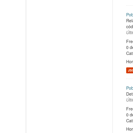
Pob
Rel
cód
Últ
Fre
0 d
Cat
Hor
JS
Pob
Det
Últ
Fre
0 d
Cat
Hor