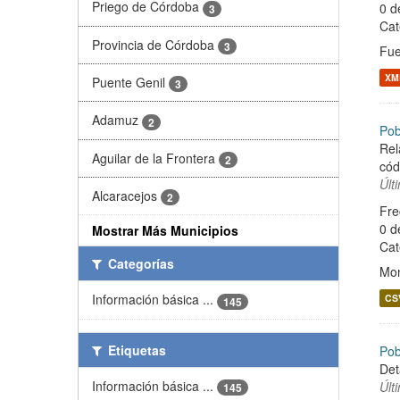
Priego de Córdoba
0 d
3
Cat
Provincia de Córdoba
3
Fue
XM
Puente Genil
3
Adamuz
2
Pob
Rel
Aguilar de la Frontera
2
cód
Últ
Alcaracejos
2
Fre
0 d
Mostrar Más Municipios
Cat
Categorías
Mon
Información básica ...
CS
145
Etiquetas
Pob
Det
Información básica ...
Últ
145