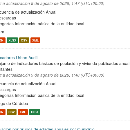
ima actualización
9 de agosto de 2026, 1:47 (UTC+00:00)
cuencia de actualización Anual
escargas
egorías
Información básica de la entidad local
ra
ON
XLSX
CSV
XML
icadores Urban Audit
junto de indicadores básicos de población y vivienda publicados anu
itantes
ima actualización
9 de agosto de 2026, 1:46 (UTC+00:00)
cuencia de actualización Anual
escargas
egorías
Información básica de la entidad local
ego de Córdoba
ON
CSV
XML
XLSX
lación por grupos de edades anuales por municipio