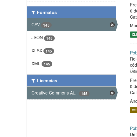
Fre
0 d
Formatos
Cat
CSV
Mon
145
XL
JSON
145
XLSX
145
Pob
Rel
XML
145
cód
Últ
Fre
Licencias
0 d
Cat
Creative Commons At...
145
Año
CS
Pob
Det