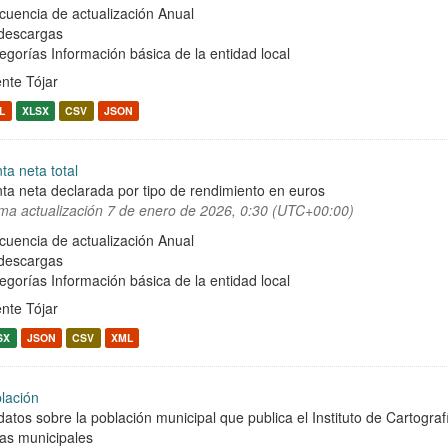
cuencia de actualización Anual
descargas
egorías
Información básica de la entidad local
nte Tójar
L
XLSX
CSV
JSON
ta neta total
ta neta declarada por tipo de rendimiento en euros
ima actualización
7 de enero de 2026, 0:30 (UTC+00:00)
cuencia de actualización Anual
descargas
egorías
Información básica de la entidad local
nte Tójar
SX
JSON
CSV
XML
lación
datos sobre la población municipal que publica el Instituto de Cartograf
has municipales