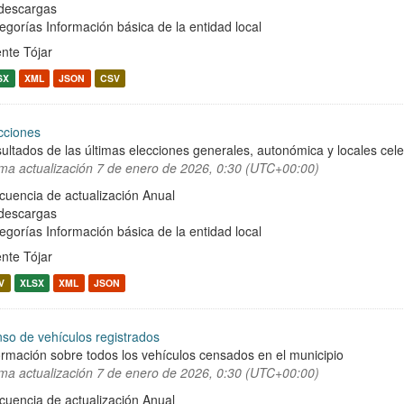
descargas
egorías
Información básica de la entidad local
nte Tójar
SX
XML
JSON
CSV
cciones
ultados de las últimas elecciones generales, autonómica y locales cel
ima actualización
7 de enero de 2026, 0:30 (UTC+00:00)
cuencia de actualización Anual
descargas
egorías
Información básica de la entidad local
nte Tójar
V
XLSX
XML
JSON
so de vehículos registrados
ormación sobre todos los vehículos censados en el municipio
ima actualización
7 de enero de 2026, 0:30 (UTC+00:00)
cuencia de actualización Anual