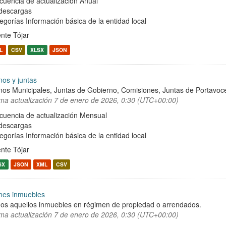
cuencia de actualización Anual
descargas
egorías
Información básica de la entidad local
nte Tójar
L
CSV
XLSX
JSON
nos y juntas
nos Municipales, Juntas de Gobierno, Comisiones, Juntas de Portavoce
ima actualización
7 de enero de 2026, 0:30 (UTC+00:00)
cuencia de actualización Mensual
descargas
egorías
Información básica de la entidad local
nte Tójar
SX
JSON
XML
CSV
nes inmuebles
os aquellos inmuebles en régimen de propiedad o arrendados.
ima actualización
7 de enero de 2026, 0:30 (UTC+00:00)