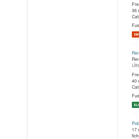
Fre
36 
Cat
Fue
XM
Ren
Ren
Últ
Fre
40 
Cat
Fue
XL
Pob
17 
fic