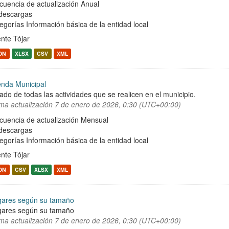
cuencia de actualización Anual
descargas
egorías
Información básica de la entidad local
nte Tójar
ON
XLSX
CSV
XML
nda Municipal
tado de todas las actividades que se realicen en el municipio.
ima actualización
7 de enero de 2026, 0:30 (UTC+00:00)
cuencia de actualización Mensual
descargas
egorías
Información básica de la entidad local
nte Tójar
ON
CSV
XLSX
XML
ares según su tamaño
ares según su tamaño
ima actualización
7 de enero de 2026, 0:30 (UTC+00:00)