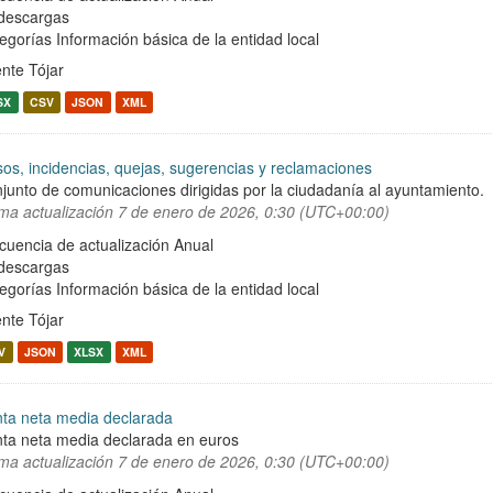
descargas
egorías
Información básica de la entidad local
nte Tójar
SX
CSV
JSON
XML
sos, incidencias, quejas, sugerencias y reclamaciones
junto de comunicaciones dirigidas por la ciudadanía al ayuntamiento.
ima actualización
7 de enero de 2026, 0:30 (UTC+00:00)
cuencia de actualización Anual
descargas
egorías
Información básica de la entidad local
nte Tójar
V
JSON
XLSX
XML
ta neta media declarada
ta neta media declarada en euros
ima actualización
7 de enero de 2026, 0:30 (UTC+00:00)