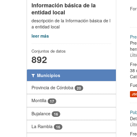
Información básica de la
For
entidad local
descripción de la Información básica de l
a entidad local
leer más
Pre
Pre
her
Conjuntos de datos
Últ
892
Fre
38 
Municipios
Cat
Fue
Provincia de Córdoba
20
JS
Montilla
17
Pob
Bujalance
16
Det
Últ
La Rambla
16
Fre