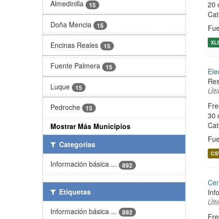
Almedinilla
20 
15
Cat
Doña Mencia
15
Fue
XL
Encinas Reales
15
Fuente Palmera
15
Ele
Res
Luque
15
Últ
Fre
Pedroche
15
30 
Cat
Mostrar Más Municipios
Fue
Categorías
CS
Información básica ...
892
Cen
Etiquetas
Inf
Últ
Información básica ...
892
Fre