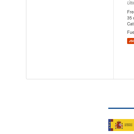
Últ
Fre
35 
Cat
Fue
JS