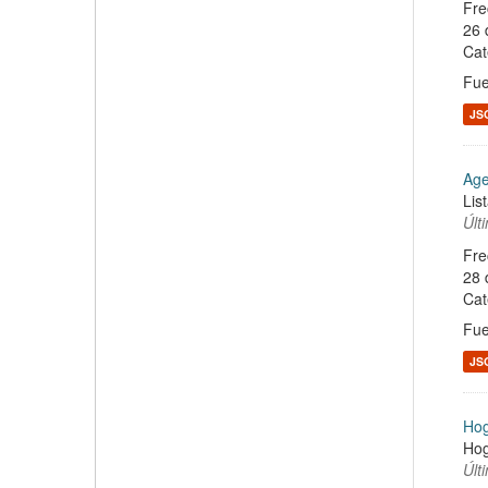
Fre
26 
Cat
Fue
JS
Age
Lis
Últ
Fre
28 
Cat
Fue
JS
Hog
Hog
Últ