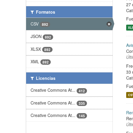
27 
Cat
Formatos
Fue
CSV
892
XL
JSON
892
Avi
XLSX
892
Con
Últ
XML
892
Fre
33 
Cat
Licencias
Fue
Creative Commons At...
412
CS
Creative Commons At...
335
Ren
Creative Commons At...
145
Ren
Últ