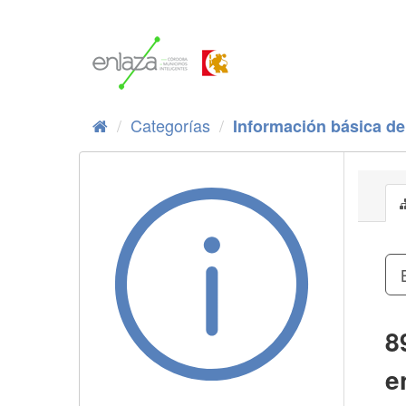
Ir
al
contenido
Categorías
Información básica de 
8
e