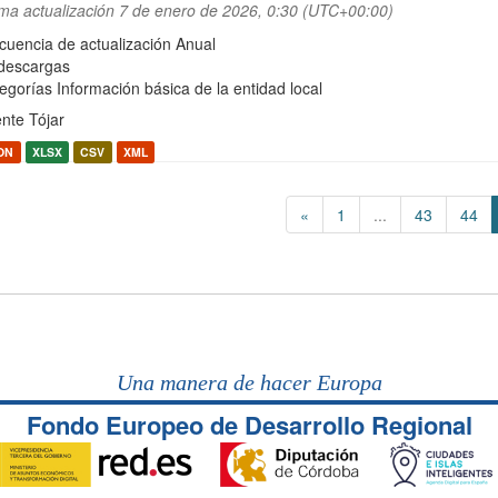
ima actualización
7 de enero de 2026, 0:30 (UTC+00:00)
cuencia de actualización Anual
descargas
egorías
Información básica de la entidad local
nte Tójar
ON
XLSX
CSV
XML
«
1
...
43
44
Una manera de hacer Europa
Fondo Europeo de Desarrollo Regional