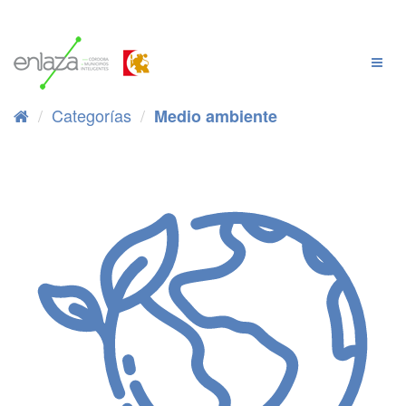
Ir
al
contenido
Cambi
Naveg
Categorías
Medio ambiente