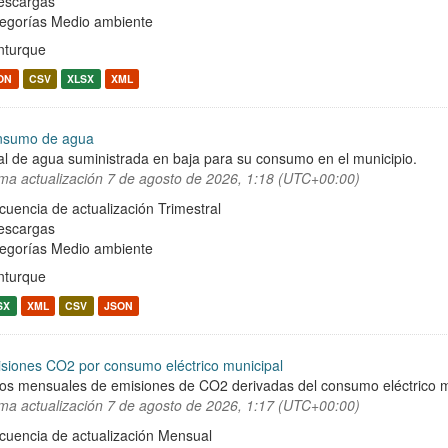
escargas
egorías
Medio ambiente
turque
ON
CSV
XLSX
XML
nsumo de agua
al de agua suministrada en baja para su consumo en el municipio.
ima actualización
7 de agosto de 2026, 1:18 (UTC+00:00)
cuencia de actualización Trimestral
escargas
egorías
Medio ambiente
turque
SX
XML
CSV
JSON
siones CO2 por consumo eléctrico municipal
os mensuales de emisiones de CO2 derivadas del consumo eléctrico m
ima actualización
7 de agosto de 2026, 1:17 (UTC+00:00)
cuencia de actualización Mensual