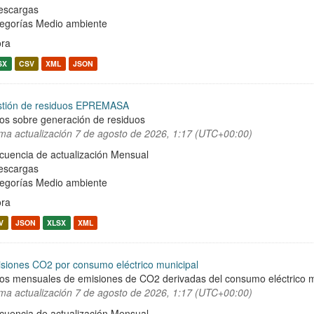
escargas
egorías
Medio ambiente
ra
SX
CSV
XML
JSON
tión de residuos EPREMASA
os sobre generación de residuos
ima actualización
7 de agosto de 2026, 1:17 (UTC+00:00)
cuencia de actualización Mensual
escargas
egorías
Medio ambiente
ra
V
JSON
XLSX
XML
siones CO2 por consumo eléctrico municipal
os mensuales de emisiones de CO2 derivadas del consumo eléctrico m
ima actualización
7 de agosto de 2026, 1:17 (UTC+00:00)
cuencia de actualización Mensual