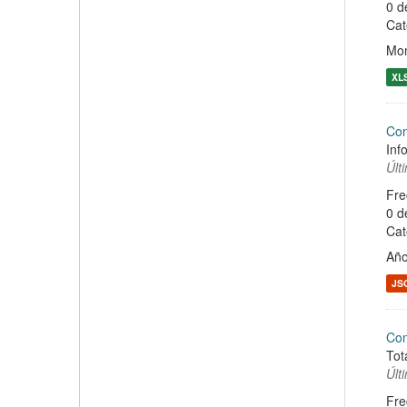
0 d
Cat
Mon
XL
Con
Inf
Últ
Fre
0 d
Cat
Año
JS
Co
Tot
Últ
Fre