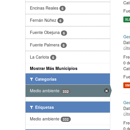
Cat
Encinas Reales
6
Fue
Fernán Núñez
XL
6
Fuente Obejuna
6
Ges
Dat
Fuente Palmera
6
Últ
La Carlota
Fre
6
0 d
Mostrar Más Municipios
Cat
Fue
Categorías
XM
Medio ambiente
332
Ges
Etiquetas
Dat
Últ
Medio ambiente
332
Fre
0 d