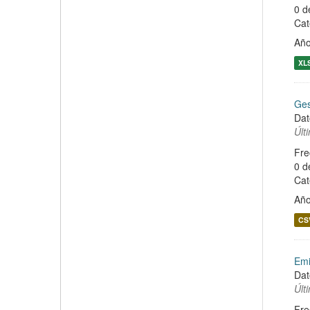
0 d
Cat
Año
XL
Ges
Dat
Últ
Fre
0 d
Cat
Año
CS
Emi
Dat
Últ
Fre