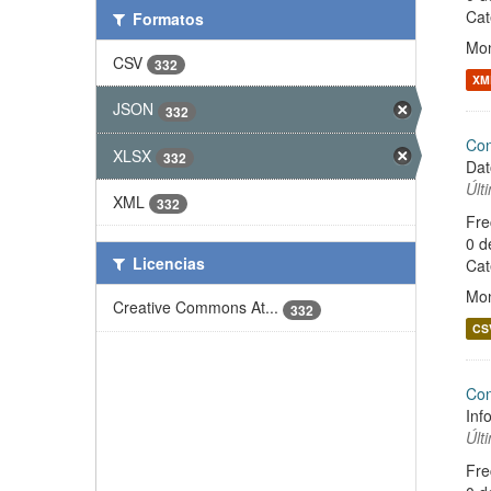
Cat
Formatos
Mon
CSV
332
XM
JSON
332
Con
XLSX
332
Dat
Últ
XML
332
Fre
0 d
Licencias
Cat
Mon
Creative Commons At...
332
CS
Con
Inf
Últ
Fre