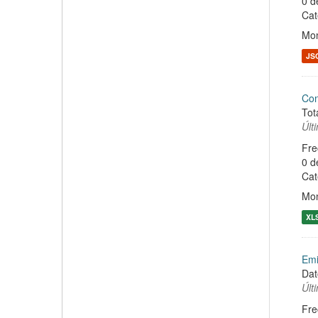
0 d
Cat
Mon
JS
Co
Tot
Últ
Fre
0 d
Cat
Mon
XL
Emi
Dat
Últ
Fre