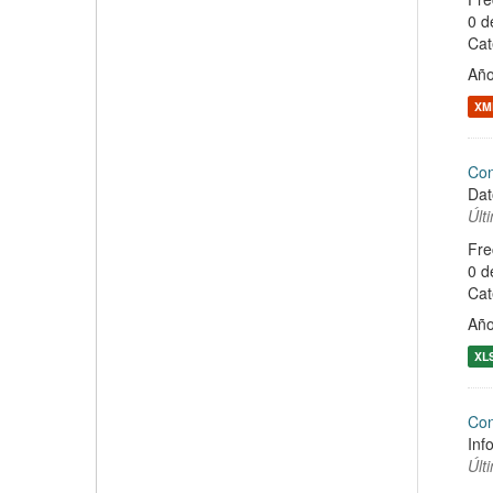
0 d
Cat
Año
XM
Con
Dat
Últ
Fre
0 d
Cat
Año
XL
Con
Inf
Últ