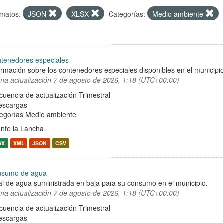
matos:
JSON
XLSX
Categorías:
Medio ambiente
tenedores especiales
ormación sobre los contenedores especiales disponibles en el municipio 
ima actualización
7 de agosto de 2026, 1:18 (UTC+00:00)
cuencia de actualización Trimestral
escargas
egorías
Medio ambiente
nte la Lancha
SX
XML
JSON
CSV
nsumo de agua
al de agua suministrada en baja para su consumo en el municipio.
ima actualización
7 de agosto de 2026, 1:18 (UTC+00:00)
cuencia de actualización Trimestral
escargas