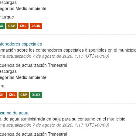
escargas
egorías
Medio ambiente
turque
SX
CSV
XML
JSON
tenedores especiales
ormación sobre los contenedores especiales disponibles en el municipio 
ima actualización
7 de agosto de 2026, 1:17 (UTC+00:00)
cuencia de actualización Trimestral
escargas
egorías
Medio ambiente
ra
ON
XML
CSV
XLSX
nsumo de agua
al de agua suministrada en baja para su consumo en el municipio.
ima actualización
7 de agosto de 2026, 1:17 (UTC+00:00)
cuencia de actualización Trimestral