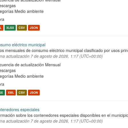
escargas
egorías
Medio ambiente
ra
L
XLSX
CSV
JSON
sumo eléctrico municipal
os mensuales de consumo eléctrico municipal clasificado por usos prin
ima actualización
7 de agosto de 2026, 1:17 (UTC+00:00)
cuencia de actualización Mensual
escargas
egorías
Medio ambiente
ra
SX
XML
CSV
JSON
tenedores especiales
ormación sobre los contenedores especiales disponibles en el municipio 
ima actualización
7 de agosto de 2026, 1:17 (UTC+00:00)