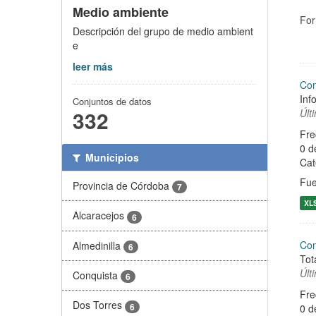
Medio ambiente
For
Descripción del grupo de medio ambient
e
leer más
Con
Inf
Conjuntos de datos
332
Últ
Fre
0 d
Municipios
Cat
Fue
Provincia de Córdoba
7
XL
Alcaracejos
6
Co
Almedinilla
6
Tot
Últ
Conquista
6
Fre
Dos Torres
6
0 d