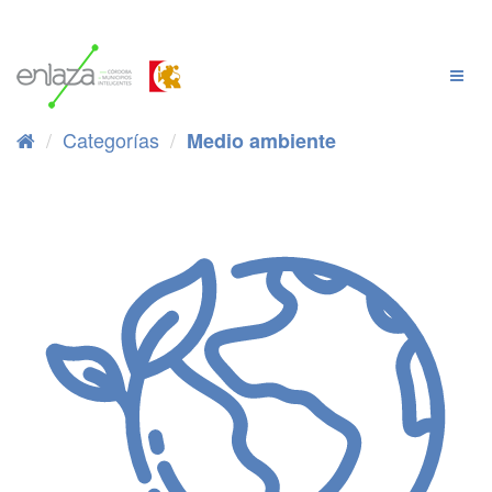
Ir
al
contenido
Cambi
Naveg
Categorías
Medio ambiente