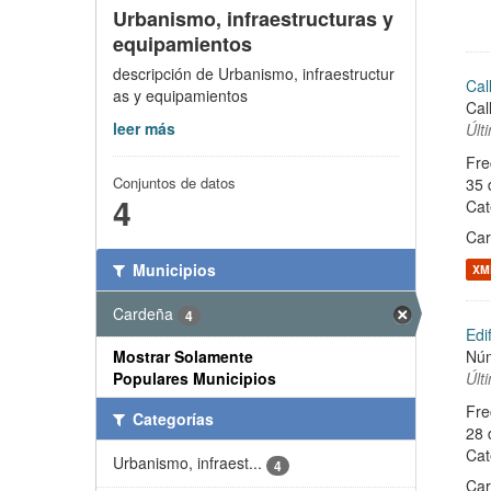
Urbanismo, infraestructuras y
equipamientos
descripción de Urbanismo, infraestructur
Cal
as y equipamientos
Cal
leer más
Últ
Fre
Conjuntos de datos
35 
4
Cat
Ca
Municipios
XM
Cardeña
4
Edi
Núm
Mostrar Solamente
Últ
Populares Municipios
Fre
Categorías
28 
Cat
Urbanismo, infraest...
4
Ca