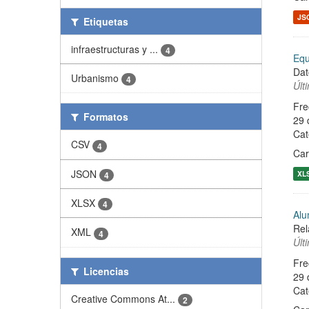
JS
Etiquetas
infraestructuras y ...
4
Equ
Dat
Urbanismo
4
Últ
Fre
Formatos
29 
Cat
CSV
4
Ca
JSON
XL
4
XLSX
4
Alu
Rel
XML
4
Últ
Fre
Licencias
29 
Cat
Creative Commons At...
2