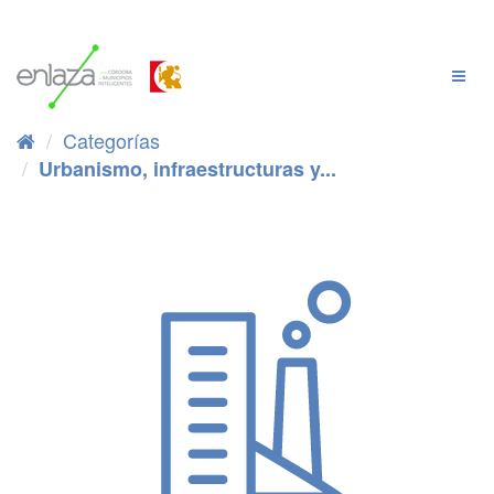
Ir
al
contenido
Cambi
Naveg
Categorías
Urbanismo, infraestructuras y...