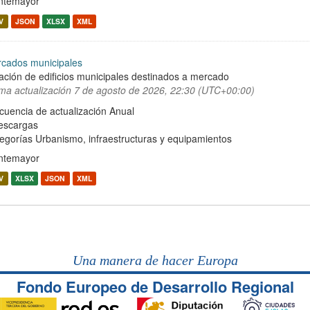
ntemayor
V
JSON
XLSX
XML
cados municipales
ación de edificios municipales destinados a mercado
ima actualización
7 de agosto de 2026, 22:30 (UTC+00:00)
cuencia de actualización Anual
escargas
egorías
Urbanismo, infraestructuras y equipamientos
ntemayor
V
XLSX
JSON
XML
Una manera de hacer Europa
Fondo Europeo de Desarrollo Regional