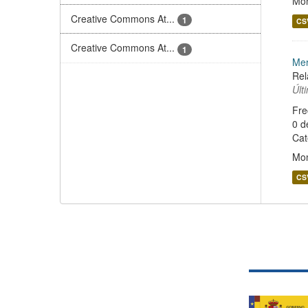
Mo
Creative Commons At...
1
CS
Creative Commons At...
1
Mer
Rel
Últ
Fre
0 d
Cat
Mo
CS