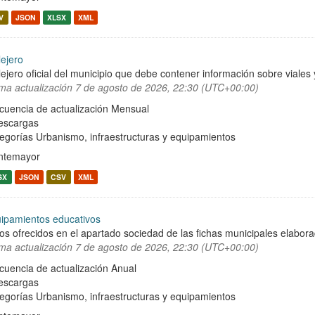
V
JSON
XLSX
XML
lejero
lejero oficial del municipio que debe contener información sobre viale
ima actualización
7 de agosto de 2026, 22:30 (UTC+00:00)
cuencia de actualización Mensual
escargas
egorías
Urbanismo, infraestructuras y equipamientos
ntemayor
SX
JSON
CSV
XML
ipamientos educativos
os ofrecidos en el apartado sociedad de las fichas municipales elabor
ima actualización
7 de agosto de 2026, 22:30 (UTC+00:00)
cuencia de actualización Anual
escargas
egorías
Urbanismo, infraestructuras y equipamientos