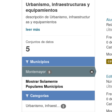
Urbanismo, infraestructuras y
equipamientos
descripción de Urbanismo, infraestructur
Alu
as y equipamientos
Rel
leer más
Últ
Fre
Conjuntos de datos
0 d
5
Cat
Mo
Municipios
CS
Montemayor
5
Edi
Núm
Mostrar Solamente
Últ
Populares Municipios
Fre
Categorías
0 d
Cat
Urbanismo, infraest...
5
Mo