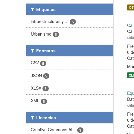
CS
Etiquetas
infraestructuras y ...
5
Cal
Cal
Urbanismo
5
Últ
Fre
Formatos
0 d
Cat
CSV
5
Mo
JSON
XL
5
XLSX
5
Equ
Dat
XML
5
Últ
Fre
Licencias
0 d
Cat
Creative Commons At...
3