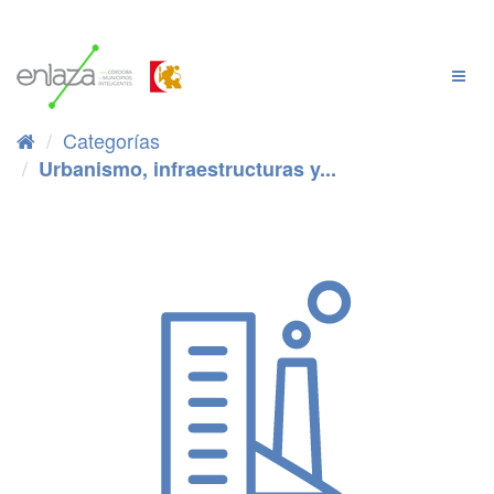
Ir
al
contenido
Cambi
Naveg
Categorías
Urbanismo, infraestructuras y...