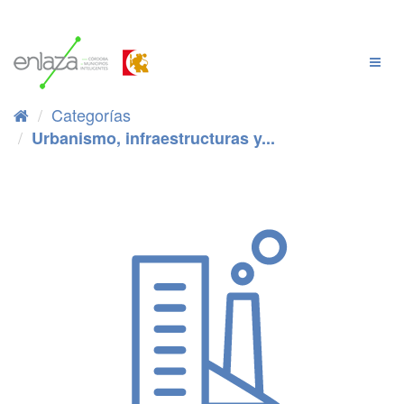
Ir
al
contenido
Cambi
Naveg
Categorías
Urbanismo, infraestructuras y...