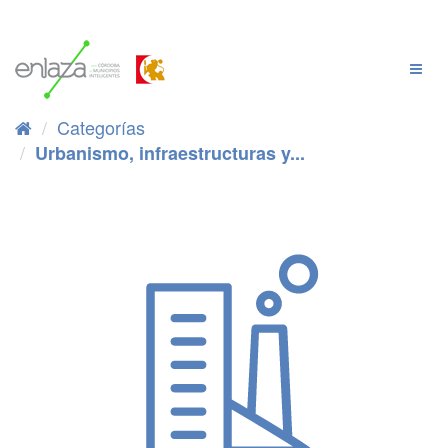
Ir
al
contenido
Cambi
Naveg
Categorías
Urbanismo, infraestructuras y...