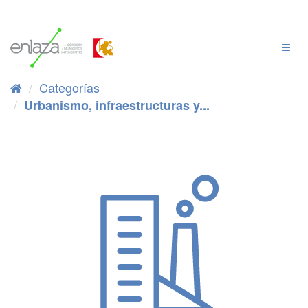
Ir
al
contenido
Cambi
Naveg
Categorías
Urbanismo, infraestructuras y...