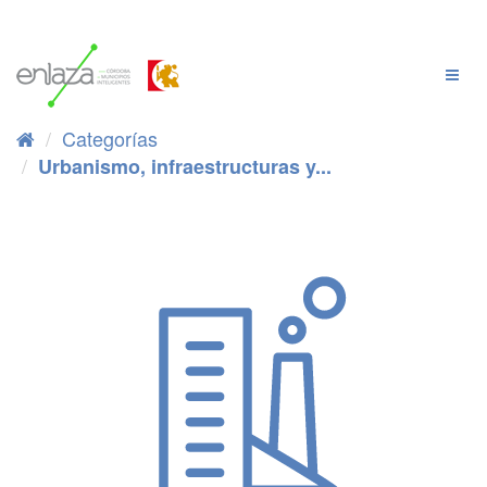
Ir
al
contenido
Cambi
Naveg
Categorías
Urbanismo, infraestructuras y...