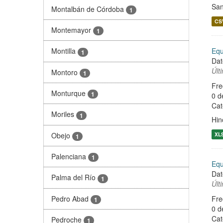
San
Montalbán de Córdoba
1
CS
Montemayor
1
Equ
Montilla
1
Dat
Últ
Montoro
1
Fre
Monturque
1
0 d
Cat
Moriles
1
Hin
Obejo
XL
1
Palenciana
1
Equ
Dat
Palma del Río
1
Últ
Pedro Abad
Fre
1
0 d
Cat
Pedroche
1