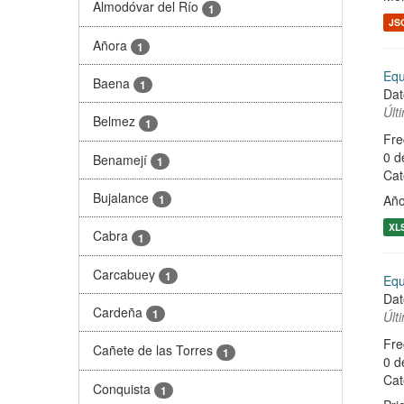
Almodóvar del Río
1
JS
Añora
1
Equ
Baena
1
Dat
Últ
Belmez
1
Fre
0 d
Benamejí
1
Cat
Bujalance
Año
1
XL
Cabra
1
Carcabuey
1
Equ
Dat
Cardeña
1
Últ
Fre
Cañete de las Torres
1
0 d
Cat
Conquista
1