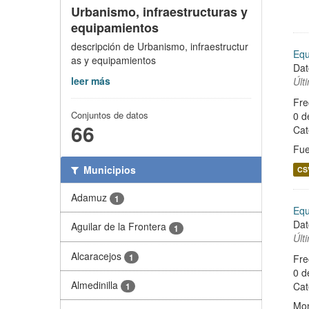
Urbanismo, infraestructuras y
equipamientos
descripción de Urbanismo, infraestructur
Equ
as y equipamientos
Dat
leer más
Últ
Fre
Conjuntos de datos
0 d
66
Cat
Fue
Municipios
CS
Adamuz
1
Equ
Dat
Aguilar de la Frontera
1
Últ
Alcaracejos
1
Fre
0 d
Almedinilla
Cat
1
Mon