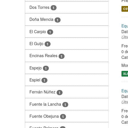
Pri
Dos Torres
1
CS
Doña Mencia
1
Equ
El Carpio
Dat
1
Últ
El Guijo
1
Fre
0 d
Encinas Reales
1
Cat
Mor
Espejo
1
XL
Espiel
1
Equ
Fernán Núñez
1
Dat
Últ
Fuente la Lancha
1
Fre
Fuente Obejuna
0 d
1
Cat