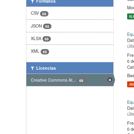
Formatos
Mon
CSV
66
XL
JSON
66
Equ
XLSX
66
Dat
Últ
XML
66
Fre
0 d
Cat
Licencias
Ba
Creative Commons At...
66
JS
Equ
Dat
Últ
Fre
0 d