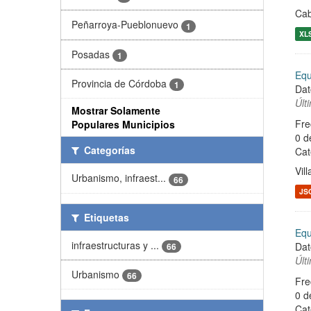
Ca
Peñarroya-Pueblonuevo
1
XL
Posadas
1
Equ
Provincia de Córdoba
1
Dat
Últ
Mostrar Solamente
Fre
Populares Municipios
0 d
Categorías
Cat
Vil
Urbanismo, infraest...
66
JS
Etiquetas
Equ
infraestructuras y ...
Dat
66
Últ
Urbanismo
66
Fre
0 d
Cat