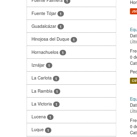
Fuente Palmera
1
Hor
JS
Fuente Tójar
1
Guadalcázar
1
Equ
Dat
Hinojosa del Duque
1
Últ
Fre
Hornachuelos
1
0 d
Cat
Iznájar
1
Ped
La Carlota
1
CS
La Rambla
1
Equ
La Victoria
1
Dat
Últ
Lucena
1
Fre
0 d
Luque
1
Cat