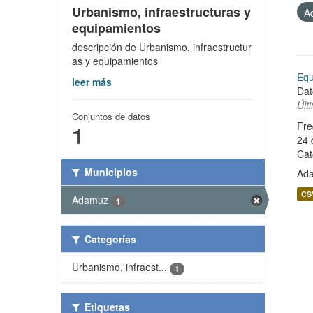
Urbanismo, infraestructuras y
A
equipamientos
descripción de Urbanismo, infraestructur
as y equipamientos
Equ
leer más
Dat
Últ
Conjuntos de datos
Fre
1
24 
Cat
Municipios
Ad
CS
Adamuz
1
Categorías
Urbanismo, infraest...
1
Etiquetas