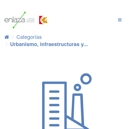
Ir
al
contenido
Cambi
Naveg
Categorías
Urbanismo, infraestructuras y...