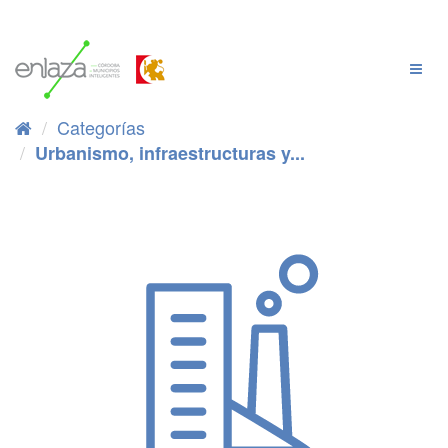
Ir
al
contenido
Cambi
Naveg
Categorías
Urbanismo, infraestructuras y...