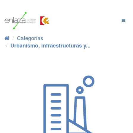
Ir
al
contenido
Cambi
Naveg
Categorías
Urbanismo, infraestructuras y...