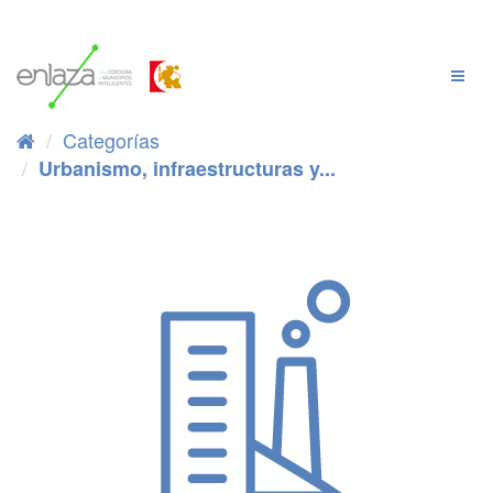
Ir
al
contenido
Cambi
Naveg
Categorías
Urbanismo, infraestructuras y...