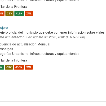
ilar de la Frontera
ON
CSV
XLSX
XML
lejero
lejero oficial del municipio que debe contener información sobre viale
ima actualización
7 de agosto de 2026, 0:02 (UTC+00:00)
cuencia de actualización Mensual
escargas
egorías
Urbanismo, infraestructuras y equipamientos
ilar de la Frontera
SX
CSV
JSON
XML