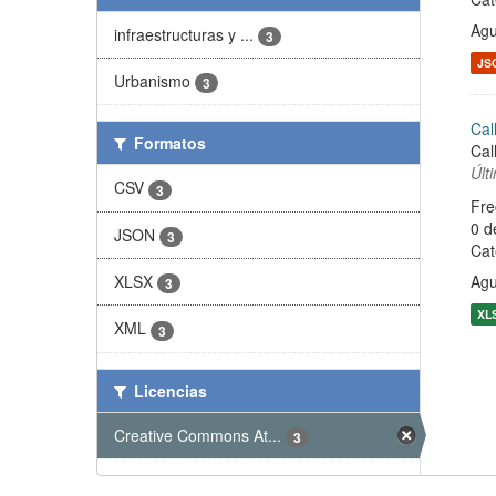
Agu
infraestructuras y ...
3
JS
Urbanismo
3
Cal
Formatos
Cal
Últ
CSV
3
Fre
0 d
JSON
3
Cat
XLSX
Agu
3
XL
XML
3
Licencias
Creative Commons At...
3