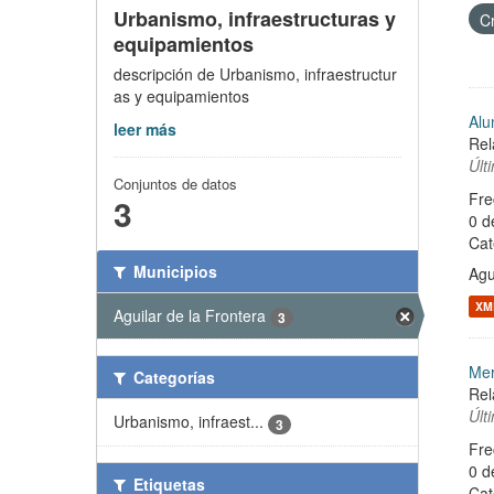
Urbanismo, infraestructuras y
C
equipamientos
descripción de Urbanismo, infraestructur
as y equipamientos
Alu
leer más
Rel
Últ
Conjuntos de datos
Fre
3
0 d
Cat
Municipios
Agu
XM
Aguilar de la Frontera
3
Mer
Categorías
Rel
Últ
Urbanismo, infraest...
3
Fre
0 d
Etiquetas
Cat