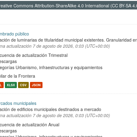
reative Commons Attribution-ShareAlike 4.0 International (CC BY-SA 4
mbrado público
ación de luminarias de titularidad municipal existentes. Granularidad en
ima actualización
7 de agosto de 2026, 0:03 (UTC+00:00)
cuencia de actualización Trimestral
escargas
egorías
Urbanismo, infraestructuras y equipamientos
ilar de la Frontera
L
XLSX
CSV
JSON
cados municipales
ación de edificios municipales destinados a mercado
ima actualización
7 de agosto de 2026, 0:03 (UTC+00:00)
cuencia de actualización Anual
escargas
egorías
Urbanismo, infraestructuras y equipamientos