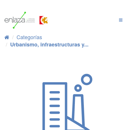
Ir
al
contenido
Cambi
Naveg
Categorías
Urbanismo, infraestructuras y...