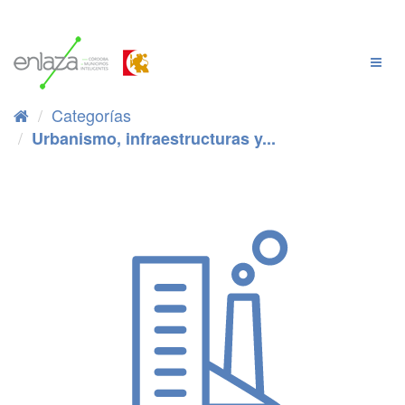
Ir
al
contenido
Cambi
Naveg
Categorías
Urbanismo, infraestructuras y...