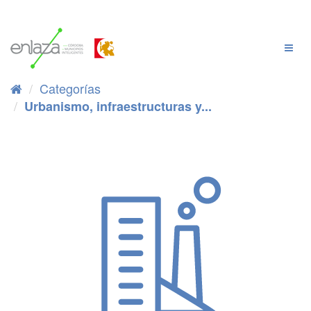
Ir
al
contenido
Cambi
Naveg
Categorías
Urbanismo, infraestructuras y...