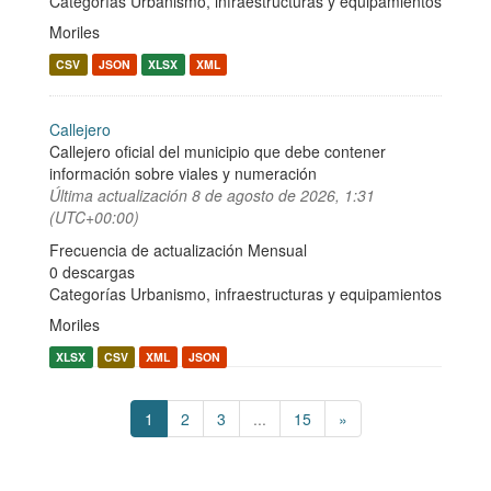
Categorías
Urbanismo, infraestructuras y equipamientos
Moriles
CSV
JSON
XLSX
XML
Callejero
Callejero oficial del municipio que debe contener
información sobre viales y numeración
Última actualización
8 de agosto de 2026, 1:31
(UTC+00:00)
Frecuencia de actualización Mensual
0 descargas
Categorías
Urbanismo, infraestructuras y equipamientos
Moriles
XLSX
CSV
XML
JSON
1
2
3
...
15
»