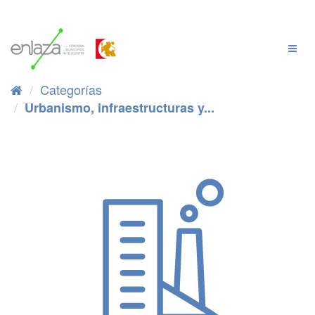
Ir
al
contenido
Cambi
Naveg
Categorías
Urbanismo, infraestructuras y...