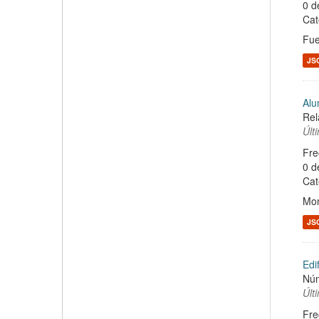
0 d
Cat
Fue
JS
Alu
Rel
Últ
Fre
0 d
Cat
Mon
JS
Edi
Núm
Últ
Fre