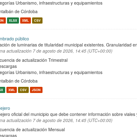
egorías
Urbanismo, infraestructuras y equipamientos
talbán de Córdoba
ON
XLSX
XML
CSV
mbrado público
ación de luminarias de titularidad municipal existentes. Granularidad en
ima actualización
7 de agosto de 2026, 14:45 (UTC+00:00)
cuencia de actualización Trimestral
escargas
egorías
Urbanismo, infraestructuras y equipamientos
talbán de Córdoba
SX
XML
CSV
JSON
lejero
lejero oficial del municipio que debe contener información sobre viale
ima actualización
7 de agosto de 2026, 14:45 (UTC+00:00)
cuencia de actualización Mensual
escargas