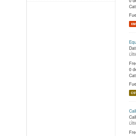
0 d
Cat
Fue
XM
Equ
Dat
Últ
Fre
0 d
Cat
Fue
CS
Cal
Cal
Últ
Fre