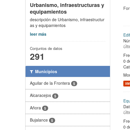
Urbanismo, infraestructuras y
For
equipamientos
descripción de Urbanismo, infraestructur
as y equipamientos
leer más
Edi
Núm
Últ
Conjuntos de datos
291
Fre
0 d
Cat
Municipios
Mon
Aguilar de la Frontera
5
XM
Alcaracejos
5
Equ
Dat
Añora
5
Últ
Bujalance
5
Fre
0 d