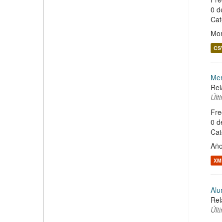
0 d
Cat
Mon
CS
Mer
Rel
Últ
Fre
0 d
Cat
Año
XM
Alu
Rel
Últ