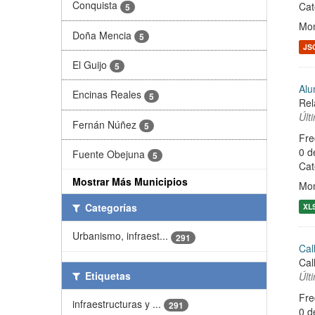
Conquista
Cat
5
Mon
Doña Mencia
5
JS
El Guijo
5
Alu
Encinas Reales
5
Rel
Últ
Fernán Núñez
5
Fre
0 d
Fuente Obejuna
5
Cat
Mostrar Más Municipios
Mon
Categorías
XL
Urbanismo, infraest...
291
Cal
Cal
Etiquetas
Últ
Fre
infraestructuras y ...
291
0 d