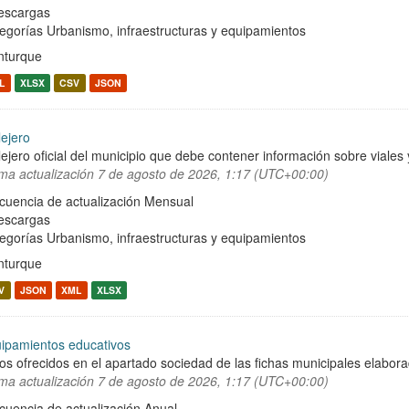
escargas
egorías
Urbanismo, infraestructuras y equipamientos
turque
L
XLSX
CSV
JSON
lejero
lejero oficial del municipio que debe contener información sobre viale
ima actualización
7 de agosto de 2026, 1:17 (UTC+00:00)
cuencia de actualización Mensual
escargas
egorías
Urbanismo, infraestructuras y equipamientos
turque
V
JSON
XML
XLSX
ipamientos educativos
os ofrecidos en el apartado sociedad de las fichas municipales elabor
ima actualización
7 de agosto de 2026, 1:17 (UTC+00:00)
cuencia de actualización Anual