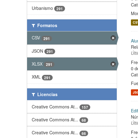
Cat
Urbanismo
291
Mon
CS
Formatos
CSV
291
Alu
Rel
JSON
291
Últ
Fre
XLSX
291
0 d
Cat
XML
291
Fue
JS
Licencias
Creative Commons At...
157
Edi
Núm
Creative Commons At...
68
Últ
Fre
Creative Commons At...
66