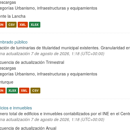
escargas
egorías
Urbanismo, infraestructuras y equipamientos
nte la Lancha
ON
CSV
XML
XLSX
mbrado público
ación de luminarias de titularidad municipal existentes. Granularidad en
ima actualización
7 de agosto de 2026, 1:18 (UTC+00:00)
cuencia de actualización Trimestral
escargas
egorías
Urbanismo, infraestructuras y equipamientos
turque
ON
XLSX
XML
CSV
ficios e inmuebles
ero total de edificios e inmuebles contabilizados por el INE en el Cent
ima actualización
7 de agosto de 2026, 1:18 (UTC+00:00)
cuencia de actualización Anual