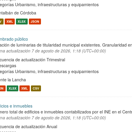
egorías
Urbanismo, infraestructuras y equipamientos
talbán de Córdoba
V
XML
XLSX
JSON
mbrado público
ación de luminarias de titularidad municipal existentes. Granularidad en
ima actualización
7 de agosto de 2026, 1:18 (UTC+00:00)
cuencia de actualización Trimestral
escargas
egorías
Urbanismo, infraestructuras y equipamientos
nte la Lancha
ON
XLSX
XML
CSV
ficios e inmuebles
ero total de edificios e inmuebles contabilizados por el INE en el Cent
ima actualización
7 de agosto de 2026, 1:18 (UTC+00:00)
cuencia de actualización Anual