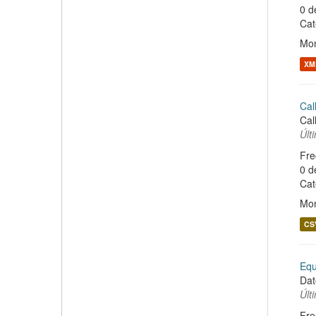
0 d
Cat
Mon
XM
Cal
Cal
Últ
Fre
0 d
Cat
Mon
CS
Equ
Dat
Últ
Fre