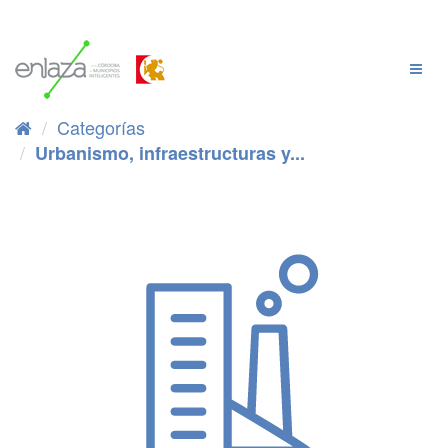
Ir
al
contenido
Cambi
Naveg
Categorías
Urbanismo, infraestructuras y...