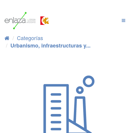
Ir
al
contenido
Cambi
Naveg
Categorías
Urbanismo, infraestructuras y...