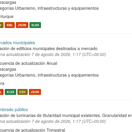
escargas
egorías
Urbanismo, infraestructuras y equipamientos
turque
V
XML
JSON
XLSX
cados municipales
ación de edificios municipales destinados a mercado
ima actualización
7 de agosto de 2026, 1:17 (UTC+00:00)
cuencia de actualización Anual
escargas
egorías
Urbanismo, infraestructuras y equipamientos
ra
L
XLSX
CSV
JSON
mbrado público
ación de luminarias de titularidad municipal existentes. Granularidad en
ima actualización
7 de agosto de 2026, 1:17 (UTC+00:00)
cuencia de actualización Trimestral