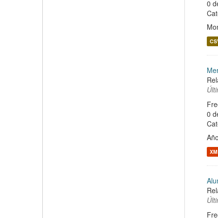
0 d
Cat
Mon
CS
Mer
Rel
Últ
Fre
0 d
Cat
Año
XM
Alu
Rel
Últ
Fre