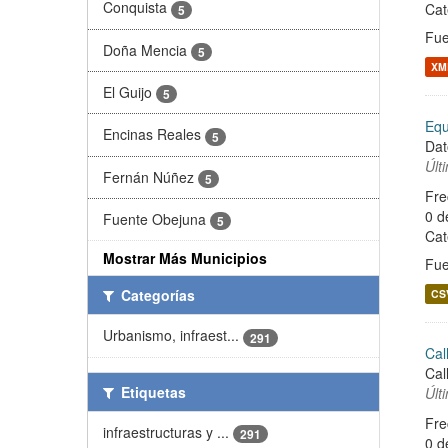
Conquista
Cat
5
Fue
Doña Mencia
5
XM
El Guijo
5
Equ
Encinas Reales
5
Dat
Últ
Fernán Núñez
5
Fre
0 d
Fuente Obejuna
5
Cat
Mostrar Más Municipios
Fue
Categorías
CS
Urbanismo, infraest...
291
Cal
Cal
Etiquetas
Últ
Fre
infraestructuras y ...
291
0 d