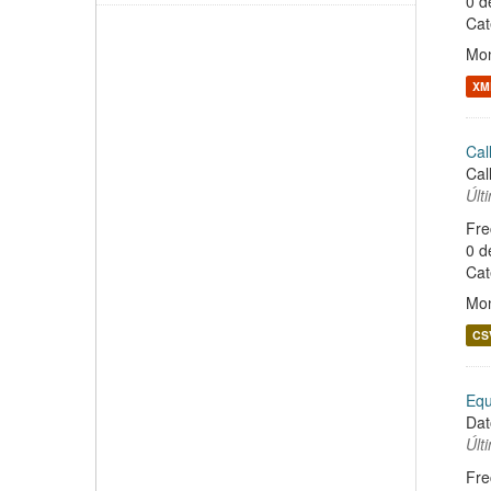
0 d
Cat
Mon
XM
Cal
Cal
Últ
Fre
0 d
Cat
Mon
CS
Equ
Dat
Últ
Fre