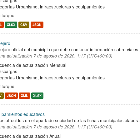
escargas
egorías
Urbanismo, infraestructuras y equipamientos
turque
L
XLSX
CSV
JSON
lejero
lejero oficial del municipio que debe contener información sobre viale
ima actualización
7 de agosto de 2026, 1:17 (UTC+00:00)
cuencia de actualización Mensual
escargas
egorías
Urbanismo, infraestructuras y equipamientos
turque
V
JSON
XML
XLSX
ipamientos educativos
os ofrecidos en el apartado sociedad de las fichas municipales elabor
ima actualización
7 de agosto de 2026, 1:17 (UTC+00:00)
cuencia de actualización Anual