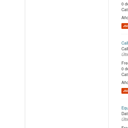
0 d
Cat
Año
JS
Cal
Cal
Últ
Fre
0 d
Cat
Año
JS
Equ
Dat
Últ
Fre