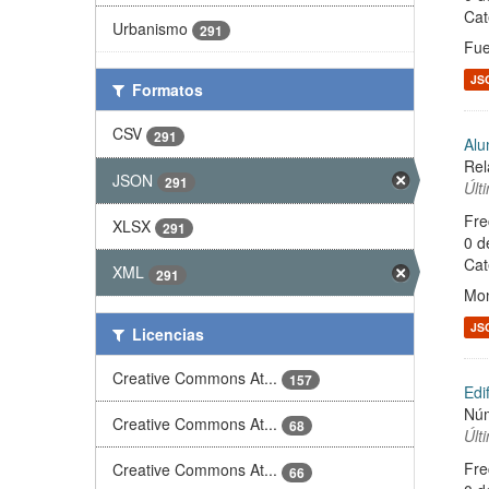
Cat
Urbanismo
291
Fue
JS
Formatos
CSV
291
Alu
Rel
JSON
291
Últ
Fre
XLSX
291
0 d
Cat
XML
291
Mon
JS
Licencias
Creative Commons At...
157
Edi
Núm
Creative Commons At...
68
Últ
Fre
Creative Commons At...
66