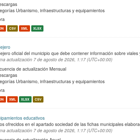
escargas
egorías
Urbanismo, infraestructuras y equipamientos
ra
ON
CSV
XML
XLSX
lejero
lejero oficial del municipio que debe contener información sobre viale
ima actualización
7 de agosto de 2026, 1:17 (UTC+00:00)
cuencia de actualización Mensual
escargas
egorías
Urbanismo, infraestructuras y equipamientos
ra
ON
XML
XLSX
CSV
ipamientos educativos
os ofrecidos en el apartado sociedad de las fichas municipales elabor
ima actualización
7 de agosto de 2026, 1:17 (UTC+00:00)
cuencia de actualización Anual