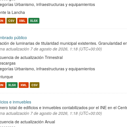
egorías
Urbanismo, infraestructuras y equipamientos
nte la Lancha
ON
CSV
XML
XLSX
mbrado público
ación de luminarias de titularidad municipal existentes. Granularidad en
ima actualización
7 de agosto de 2026, 1:18 (UTC+00:00)
cuencia de actualización Trimestral
escargas
egorías
Urbanismo, infraestructuras y equipamientos
turque
ON
XLSX
XML
CSV
ficios e inmuebles
ero total de edificios e inmuebles contabilizados por el INE en el Cent
ima actualización
7 de agosto de 2026, 1:18 (UTC+00:00)
cuencia de actualización Anual