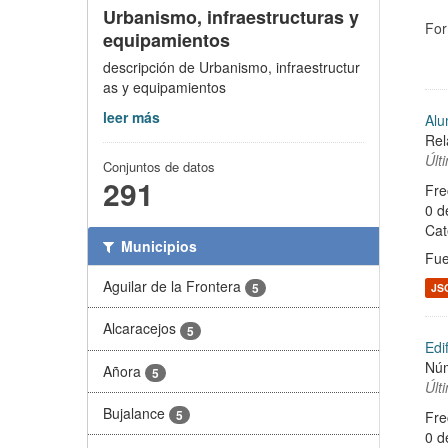
Urbanismo, infraestructuras y
For
equipamientos
descripción de Urbanismo, infraestructur
as y equipamientos
leer más
Alu
Rel
Últ
Conjuntos de datos
291
Fre
0 d
Cat
Municipios
Fue
Aguilar de la Frontera
5
JS
Alcaracejos
5
Edi
Núm
Añora
5
Últ
Bujalance
5
Fre
0 d