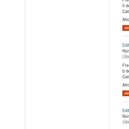
0 d
Cat
Año
JS
Edi
Núm
Últ
Fre
0 d
Cat
Año
JS
Edi
Núm
Últ