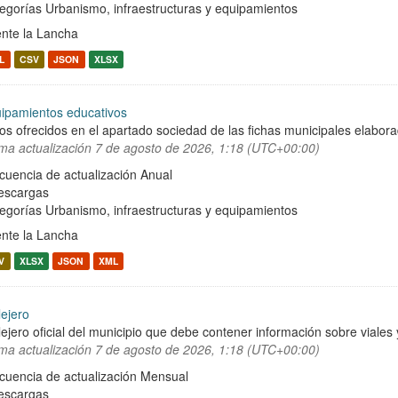
egorías
Urbanismo, infraestructuras y equipamientos
nte la Lancha
L
CSV
JSON
XLSX
ipamientos educativos
os ofrecidos en el apartado sociedad de las fichas municipales elabor
ima actualización
7 de agosto de 2026, 1:18 (UTC+00:00)
cuencia de actualización Anual
escargas
egorías
Urbanismo, infraestructuras y equipamientos
nte la Lancha
V
XLSX
JSON
XML
lejero
lejero oficial del municipio que debe contener información sobre viale
ima actualización
7 de agosto de 2026, 1:18 (UTC+00:00)
cuencia de actualización Mensual
escargas