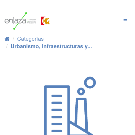
Ir
al
contenido
Cambi
Naveg
Categorías
Urbanismo, infraestructuras y...