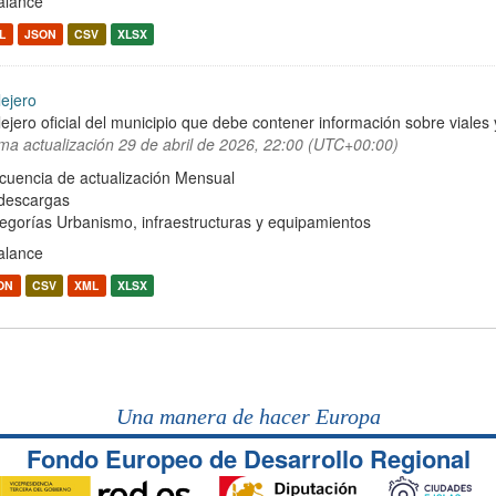
alance
L
JSON
CSV
XLSX
lejero
lejero oficial del municipio que debe contener información sobre viale
ima actualización
29 de abril de 2026, 22:00 (UTC+00:00)
cuencia de actualización Mensual
descargas
egorías
Urbanismo, infraestructuras y equipamientos
alance
ON
CSV
XML
XLSX
Una manera de hacer Europa
Fondo Europeo de Desarrollo Regional