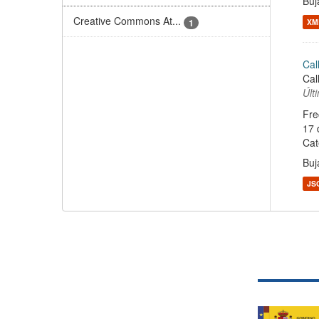
Buj
Creative Commons At...
1
XM
Cal
Cal
Últ
Fre
17 
Cat
Buj
JS