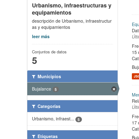
Urbanismo, infraestructuras y
equipamientos
descripción de Urbanismo, infraestructur
Equ
as y equipamientos
Dat
leer más
Últ
Fre
Conjuntos de datos
15 
5
Cat
Buj
Municipios
JS
Bujalance
5
Mer
Rel
Categorías
Últ
Fre
Urbanismo, infraest...
5
17 
Cat
Etiquetas
Buj