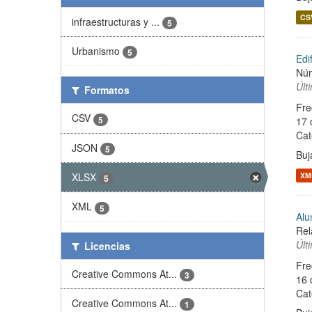
CS
infraestructuras y ...
5
Urbanismo
5
Edi
Núm
Últ
Formatos
Fre
CSV
5
17 
Cat
JSON
5
Buj
XLSX
XM
5
XML
5
Alu
Rel
Últ
Licencias
Fre
Creative Commons At...
3
16 
Cat
Creative Commons At...
1