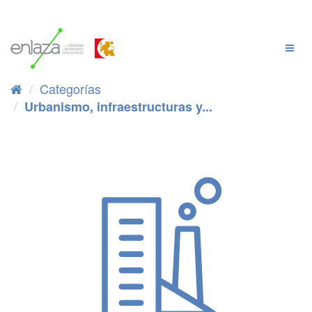
Ir
al
contenido
Cambi
Naveg
Categorías
Urbanismo, infraestructuras y...