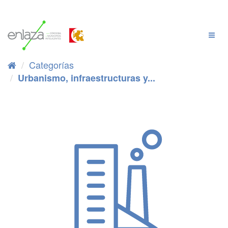
Ir
al
contenido
Cambi
Naveg
Categorías
Urbanismo, infraestructuras y...