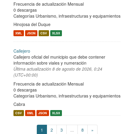
Frecuencia de actualización Mensual
0 descargas
Categorías
Urbanismo, infraestructuras y equipamientos
Hinojosa del Duque
XML
JSON
CSV
XLSX
Callejero
Callejero oficial del municipio que debe contener
información sobre viales y numeración
Última actualización
8 de agosto de 2026, 0:24
(UTC+00:00)
Frecuencia de actualización Mensual
0 descargas
Categorías
Urbanismo, infraestructuras y equipamientos
Cabra
CSV
XML
JSON
XLSX
1
2
3
...
8
»