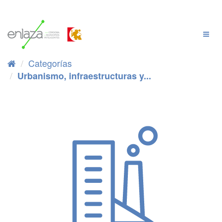
Ir
al
contenido
Cambi
Naveg
Categorías
Urbanismo, infraestructuras y...