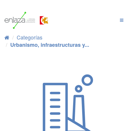
Ir
al
contenido
Cambi
Naveg
Categorías
Urbanismo, infraestructuras y...