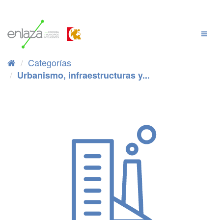
Ir
al
contenido
Cambi
Naveg
Categorías
Urbanismo, infraestructuras y...