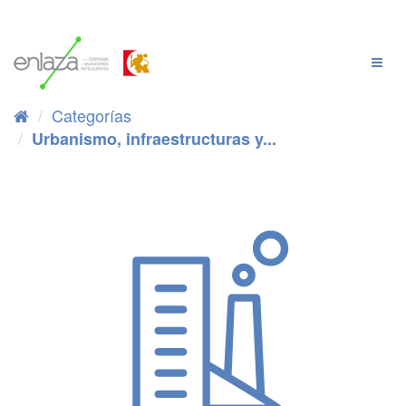
Ir
al
contenido
Cambi
Naveg
Categorías
Urbanismo, infraestructuras y...