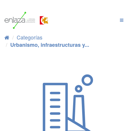
Ir
al
contenido
Cambi
Naveg
Categorías
Urbanismo, infraestructuras y...