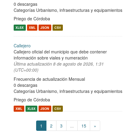
0 descargas
Categorías
Urbanismo, infraestructuras y equipamientos
Priego de Córdoba
XLSX
XML
JSON
CSV
Callejero
Callejero oficial del municipio que debe contener
información sobre viales y numeración
Última actualización
8 de agosto de 2026, 1:31
(UTC+00:00)
Frecuencia de actualización Mensual
0 descargas
Categorías
Urbanismo, infraestructuras y equipamientos
Priego de Córdoba
XML
XLSX
JSON
CSV
1
2
3
...
15
»