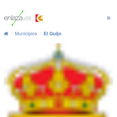
Ir
al
contenido
Cambi
Naveg
Municipios
El Guijo