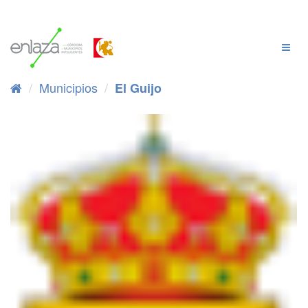
Ir
al
contenido
Cambi
Naveg
Municipios
El Guijo