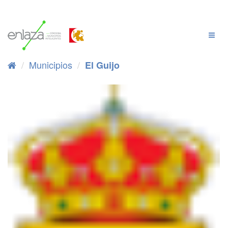
Ir
al
contenido
Cambi
Naveg
Municipios
El Guijo