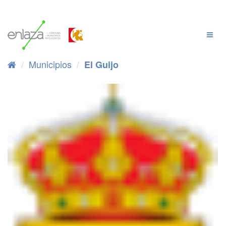
Ir
al
contenido
Cambi
Naveg
Municipios
El Guijo